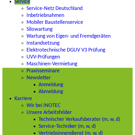
Service
Service-Netz Deutschland
Inbetriebnahmen
Mobiler Baustellenservice
Silowartung
Wartung von Eigen- und Fremdgeräten
Instandsetzung
Elektrotechnische DGUV V3 Prüfung
UVV-Prüfungen
Maschinen-Vermietung
Praxisseminare
Newsletter
Anmeldung
Abmeldung
Karriere
Wir bei INOTEC
Unsere Arbeitsfelder
Technischer Verkaufsberater (m, w, d)
Service-Techniker (m, w, d)
Vertriebsinnendienst (m, w, d)