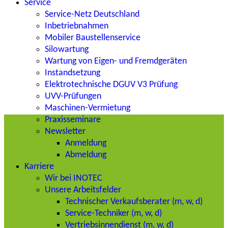
Service
Service-Netz Deutschland
Inbetriebnahmen
Mobiler Baustellenservice
Silowartung
Wartung von Eigen- und Fremdgeräten
Instandsetzung
Elektrotechnische DGUV V3 Prüfung
UVV-Prüfungen
Maschinen-Vermietung
Praxisseminare
Newsletter
Anmeldung
Abmeldung
Karriere
Wir bei INOTEC
Unsere Arbeitsfelder
Technischer Verkaufsberater (m, w, d)
Service-Techniker (m, w, d)
Vertriebsinnendienst (m, w, d)