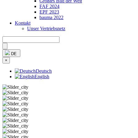
Größtes Bild der Welt
FAF 2024
EPF 2023
bauma 2022
Kontakt
Unser Vertriebsnetz
Bitte nicht ausfüllen
DE
×
Deutsch
English