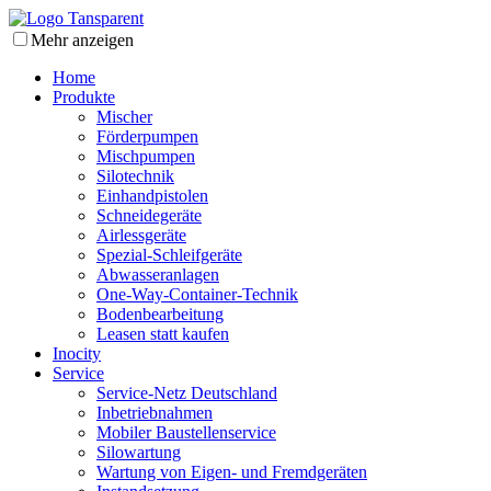
Mehr anzeigen
Home
Produkte
Mischer
Förderpumpen
Mischpumpen
Silotechnik
Einhandpistolen
Schneidegeräte
Airlessgeräte
Spezial-Schleifgeräte
Abwasseranlagen
One-Way-Container-Technik
Bodenbearbeitung
Leasen statt kaufen
Inocity
Service
Service-Netz Deutschland
Inbetriebnahmen
Mobiler Baustellenservice
Silowartung
Wartung von Eigen- und Fremdgeräten