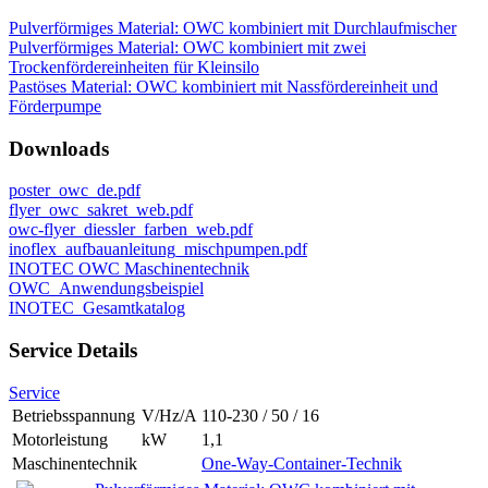
Pulverförmiges Material: OWC kombiniert mit Durchlaufmischer
Pulverförmiges Material: OWC kombiniert mit zwei
Trockenfördereinheiten für Kleinsilo
Pastöses Material: OWC kombiniert mit Nassfördereinheit und
Förderpumpe
Downloads
poster_owc_de.pdf
flyer_owc_sakret_web.pdf
owc-flyer_diessler_farben_web.pdf
inoflex_aufbauanleitung_mischpumpen.pdf
INOTEC OWC Maschinentechnik
OWC_Anwendungsbeispiel
INOTEC_Gesamtkatalog
Service Details
Service
Betriebsspannung
V/Hz/A
110-230 / 50 / 16
Motorleistung
kW
1,1
Maschinentechnik
One-Way-Container-Technik